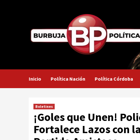
Saltar
al
contenido
Inicio
Política Nación
Política Córdoba
Boletines
¡Goles que Unen! Poli
Fortalece Lazos con 