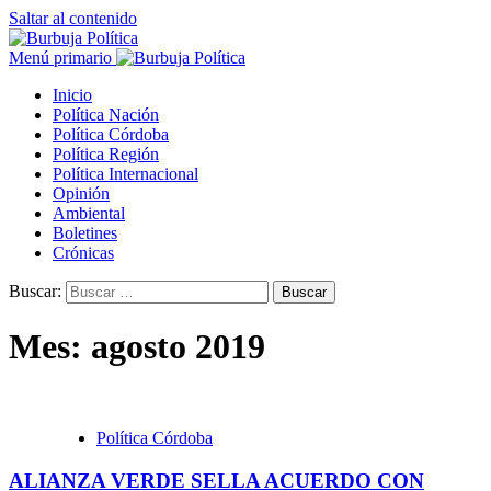
Saltar al contenido
Menú primario
Inicio
Política Nación
Política Córdoba
Política Región
Política Internacional
Opinión
Ambiental
Boletines
Crónicas
Buscar:
Mes:
agosto 2019
Política Córdoba
ALIANZA VERDE SELLA ACUERDO CON