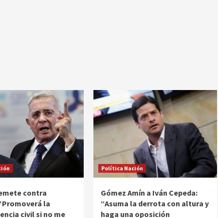
ción
Política Nación
remete contra
Gómez Amín a Iván Cepeda:
“Promoverá la
“Asuma la derrota con altura y
ncia civil si no me
haga una oposición