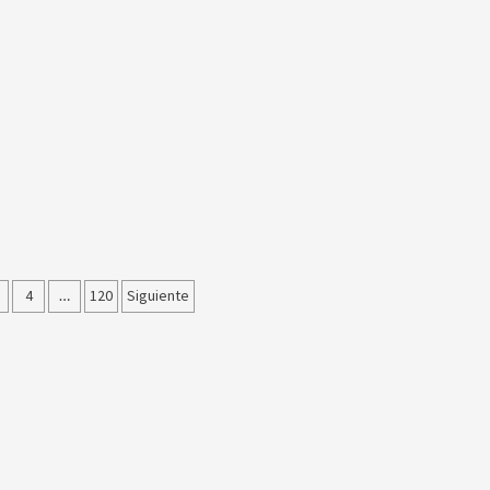
ción
4
…
120
Siguiente
as