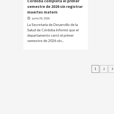
Córdoba completa el primer
semestre de 2026 sin registrar
muertes matern
junio 30, 2026
La Secretaría de Desarrollo de la
Salud de Córdoba informó que el
departamento cerró el primer
semestre de 2026 sin...
Pagina
1
2
3
de
entrad