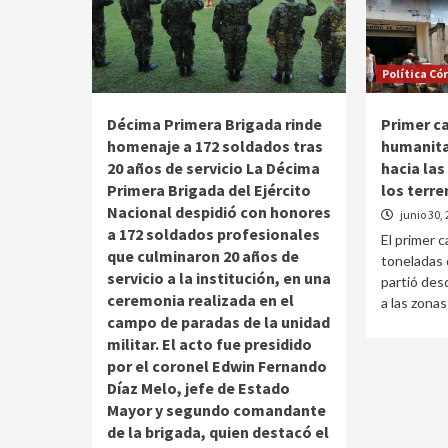
Política Có
Décima Primera Brigada rinde
Primer c
homenaje a 172 soldados tras
humanita
20 años de servicio La Décima
hacia la
Primera Brigada del Ejército
los terr
Nacional despidió con honores
junio 30,
a 172 soldados profesionales
El primer 
que culminaron 20 años de
toneladas 
servicio a la institución, en una
partió des
ceremonia realizada en el
a las zonas
campo de paradas de la unidad
militar. El acto fue presidido
por el coronel Edwin Fernando
Díaz Melo, jefe de Estado
Mayor y segundo comandante
de la brigada, quien destacó el