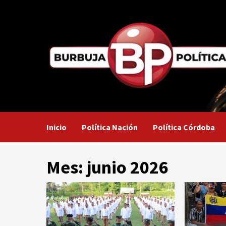
Saltar
al
contenido
Inicio
Política Nación
Política Córdoba
Mes:
junio 2026