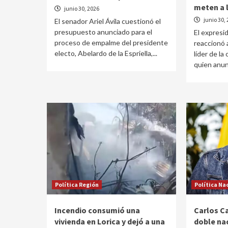
meten a l
junio 30, 2026
junio 30,
El senador Ariel Ávila cuestionó el
presupuesto anunciado para el
El expresi
proceso de empalme del presidente
reaccionó 
electo, Abelardo de la Espriella,...
líder de la
quien anun
Política Región
Política Na
Incendio consumió una
Carlos Ca
vivienda en Lorica y dejó a una
doble na