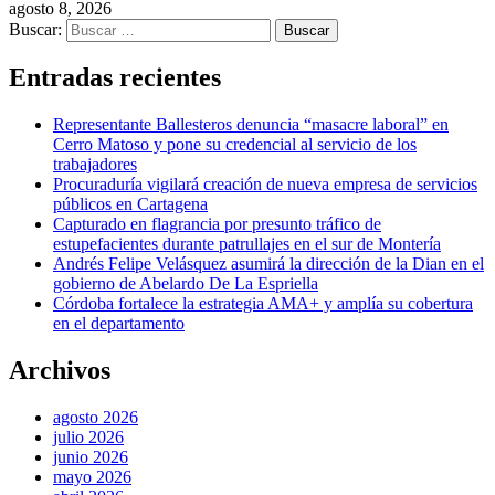
agosto 8, 2026
Buscar:
Entradas recientes
Representante Ballesteros denuncia “masacre laboral” en
Cerro Matoso y pone su credencial al servicio de los
trabajadores
Procuraduría vigilará creación de nueva empresa de servicios
públicos en Cartagena
Capturado en flagrancia por presunto tráfico de
estupefacientes durante patrullajes en el sur de Montería
Andrés Felipe Velásquez asumirá la dirección de la Dian en el
gobierno de Abelardo De La Espriella
Córdoba fortalece la estrategia AMA+ y amplía su cobertura
en el departamento
Archivos
agosto 2026
julio 2026
junio 2026
mayo 2026