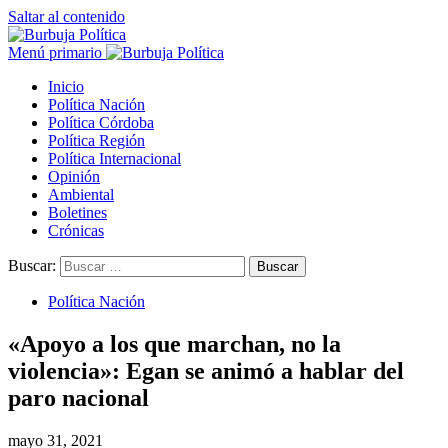
Saltar al contenido
Menú primario
Inicio
Política Nación
Política Córdoba
Política Región
Política Internacional
Opinión
Ambiental
Boletines
Crónicas
Buscar:
Política Nación
«Apoyo a los que marchan, no la
violencia»: Egan se animó a hablar del
paro nacional
mayo 31, 2021