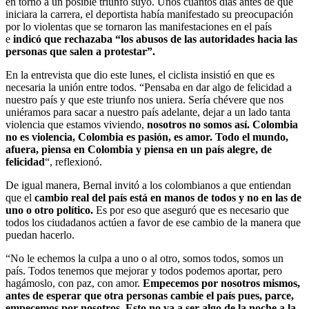
en torno a un posible triunfo suyo. Unos cuantos días antes de que
iniciara la carrera, el deportista había manifestado su preocupación
por lo violentas que se tornaron las manifestaciones en el país
e
indicó que rechazaba “los abusos de las autoridades hacia las
personas que salen a protestar”.
En la entrevista que dio este lunes, el ciclista insistió en que es
necesaria la unión entre todos. “Pensaba en dar algo de felicidad a
nuestro país y que este triunfo nos uniera. Sería chévere que nos
uniéramos para sacar a nuestro país adelante, dejar a un lado tanta
violencia que estamos viviendo,
nosotros no somos así. Colombia
no es violencia, Colombia es pasión, es amor. Todo el mundo,
afuera, piensa en Colombia y piensa en un país alegre, de
felicidad
“, reflexionó.
De igual manera, Bernal invitó a los colombianos a que entiendan
que el
cambio real del país está en manos de todos y no en las de
uno o otro político.
Es por eso que aseguró que es necesario que
todos los ciudadanos actúen a favor de ese cambio de la manera que
puedan hacerlo.
“No le echemos la culpa a uno o al otro, somos todos, somos un
país. Todos tenemos que mejorar y todos podemos aportar, pero
hagámoslo, con paz, con amor.
Empecemos por nosotros mismos,
antes de esperar que otra personas cambie el país pues, parce,
empecemos por nosotros. Esto no va a ser algo de la noche a la