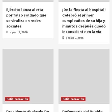
Ejército lanza alerta
¡De la fiesta al hospital!
por falso soldado que
Celebró el primer
se viraliza en redes
cumpleaños de su hija y
sociales
minutos después quedó
inconsciente en la vía
agosto 9, 2026
agosto 9, 2026
Política Nación
Política Nación
Presidente Abelardo De
Defensoría del Pueblo