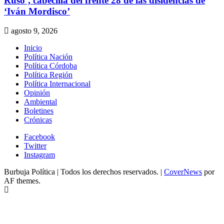
Ruso’, cabecilla del frente 28 de las disidencias de
‘Iván Mordisco’
agosto 9, 2026
Inicio
Política Nación
Política Córdoba
Política Región
Política Internacional
Opinión
Ambiental
Boletines
Crónicas
Facebook
Twitter
Instagram
Burbuja Política | Todos los derechos reservados.
|
CoverNews
por
AF themes.