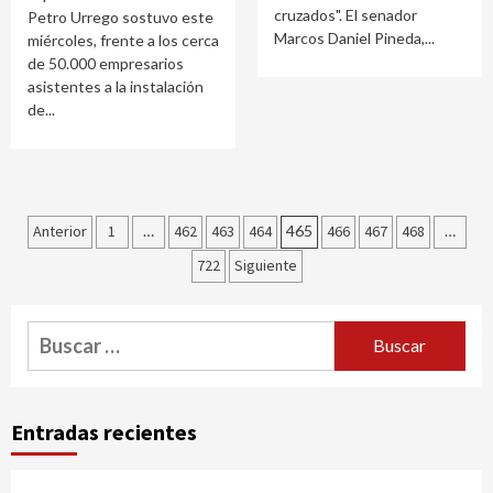
cruzados". El senador
Petro Urrego sostuvo este
Marcos Daniel Pineda,...
miércoles, frente a los cerca
de 50.000 empresarios
asistentes a la instalación
de...
Paginación
Anterior
1
…
462
463
464
465
466
467
468
…
de
722
Siguiente
entradas
Buscar:
Entradas recientes