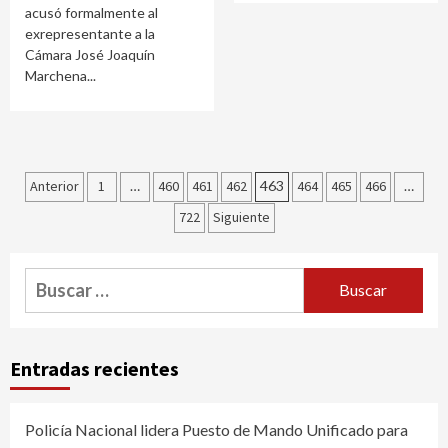
acusó formalmente al
exrepresentante a la
Cámara José Joaquín
Marchena...
Paginación
Anterior
1
…
460
461
462
463
464
465
466
…
de
722
Siguiente
entradas
Buscar:
Entradas recientes
Policía Nacional lidera Puesto de Mando Unificado para