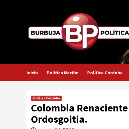
Saltar
al
contenido
Inicio
Política Nación
Política Córdoba
Política Córdoba
Colombia Renaciente 
Ordosgoitia.