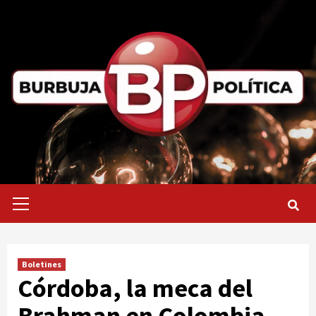
Saltar
al
contenido
Menú
primario
Boletines
Córdoba, la meca del
Brahman en Colombia,