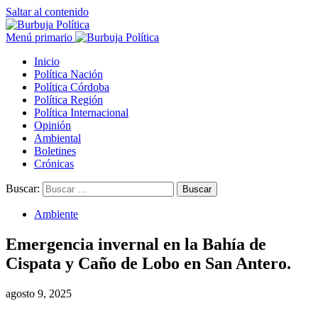
Saltar al contenido
Menú primario
Inicio
Política Nación
Política Córdoba
Política Región
Política Internacional
Opinión
Ambiental
Boletines
Crónicas
Buscar:
Ambiente
Emergencia invernal en la Bahía de
Cispata y Caño de Lobo en San Antero.
agosto 9, 2025