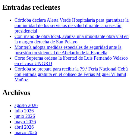
Entradas recientes
Córdoba declara Alerta Verde Hospitalaria para garantizar la
continuidad de los servicios de salud durante la posesión
presidencial
Con mano de obra local, avanza una importante obra vial en
la margen derecha de San Pelayo
Montería adopta medidas especiales de seguridad ante la
posesión presidencial de Abelardo de la Espriella
Corte Suprema ordena la libertad de Luis Fernando Velasco
en el caso UNGRD
Córdoba se prepara para recibir la 79.ª Feria Nacional Cebú
con entrada gratuita en el coliseo de Ferias Miguel Villamil
Muñoz
Archivos
agosto 2026
julio 2026
junio 2026
mayo 2026
abril 2026
marzo 2026