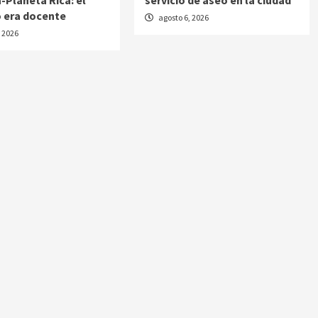
-Planeta Rica: el
servicio de aseo en la ciudad
o era docente
agosto 6, 2026
, 2026