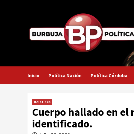
Saltar
al
contenido
Inicio
Política Nación
Política Córdoba
Boletines
Cuerpo hallado en el r
identificado.