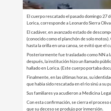
El cuerpo rescatado el pasado domingo 27 de ju
Lorica, corresponde a Leonardo Sierra Olivar
El cadáver, en avanzado estado de descompo
(conocido como el planchón de solo motos). G
hasta la orilla en una canoa, se evitó que el
Posteriormente fue trasladado como NN a l
después, la institución hizo un llamado públi
hallado en Lorica. (Este cuerpo portaba doc
Finalmente, en las últimas horas, su identid
que habia sido rescatada en el rio sinú a su p
Sus familiares ya acudieron a Medicina Legal
Con esta confirmación, se cierra el proceso 
que su deceso se produjo por inmersión.