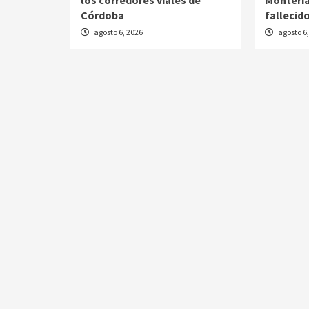
los corredores viales de
Montería
Córdoba
fallecid
agosto 6, 2026
agosto 6