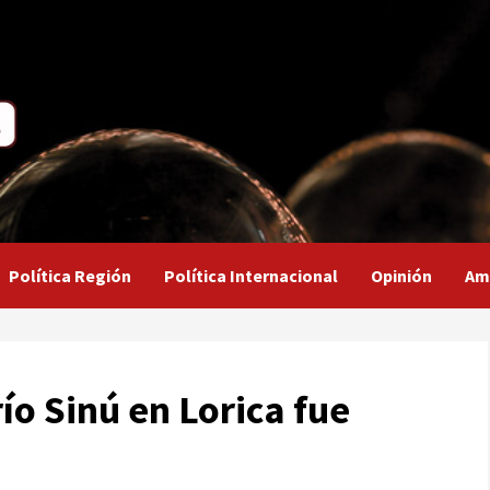
Política Región
Política Internacional
Opinión
Am
ío Sinú en Lorica fue