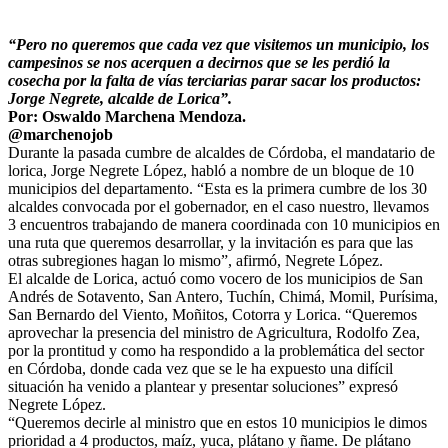
“Pero no queremos que cada vez que visitemos un municipio, los
campesinos se nos acerquen a decirnos que se les perdió la
cosecha por la falta de vías terciarias parar sacar los productos:
Jorge Negrete, alcalde de Lorica”.
Por: Oswaldo Marchena Mendoza.
@marchenojob
Durante la pasada cumbre de alcaldes de Córdoba, el mandatario de
lorica, Jorge Negrete López, habló a nombre de un bloque de 10
municipios del departamento. “Esta es la primera cumbre de los 30
alcaldes convocada por el gobernador, en el caso nuestro, llevamos
3 encuentros trabajando de manera coordinada con 10 municipios en
una ruta que queremos desarrollar, y la invitación es para que las
otras subregiones hagan lo mismo”, afirmó, Negrete López.
El alcalde de Lorica, actuó como vocero de los municipios de San
Andrés de Sotavento, San Antero, Tuchín, Chimá, Momil, Purísima,
San Bernardo del Viento, Moñitos, Cotorra y Lorica. “Queremos
aprovechar la presencia del ministro de Agricultura, Rodolfo Zea,
por la prontitud y como ha respondido a la problemática del sector
en Córdoba, donde cada vez que se le ha expuesto una difícil
situación ha venido a plantear y presentar soluciones” expresó
Negrete López.
“Queremos decirle al ministro que en estos 10 municipios le dimos
prioridad a 4 productos, maíz, yuca, plátano y ñame. De plátano