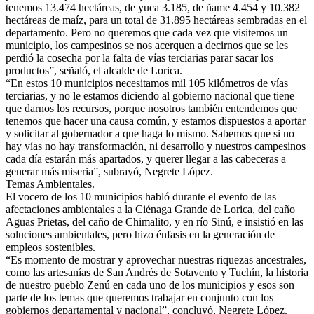
tenemos 13.474 hectáreas, de yuca 3.185, de ñame 4.454 y 10.382
hectáreas de maíz, para un total de 31.895 hectáreas sembradas en el
departamento. Pero no queremos que cada vez que visitemos un
municipio, los campesinos se nos acerquen a decirnos que se les
perdió la cosecha por la falta de vías terciarias parar sacar los
productos”, señaló, el alcalde de Lorica.
“En estos 10 municipios necesitamos mil 105 kilómetros de vías
terciarias, y no le estamos diciendo al gobierno nacional que tiene
que darnos los recursos, porque nosotros también entendemos que
tenemos que hacer una causa común, y estamos dispuestos a aportar
y solicitar al gobernador a que haga lo mismo. Sabemos que si no
hay vías no hay transformación, ni desarrollo y nuestros campesinos
cada día estarán más apartados, y querer llegar a las cabeceras a
generar más miseria”, subrayó, Negrete López.
Temas Ambientales.
El vocero de los 10 municipios habló durante el evento de las
afectaciones ambientales a la Ciénaga Grande de Lorica, del caño
Aguas Prietas, del caño de Chimalito, y en río Sinú, e insistió en las
soluciones ambientales, pero hizo énfasis en la generación de
empleos sostenibles.
“Es momento de mostrar y aprovechar nuestras riquezas ancestrales,
como las artesanías de San Andrés de Sotavento y Tuchín, la historia
de nuestro pueblo Zenú en cada uno de los municipios y esos son
parte de los temas que queremos trabajar en conjunto con los
gobiernos departamental y nacional”, concluyó, Negrete López.