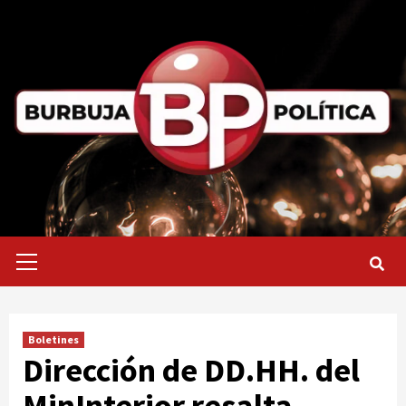
Saltar
al
contenido
Menú
primario
Boletines
Dirección de DD.HH. del
MinInterior resalta