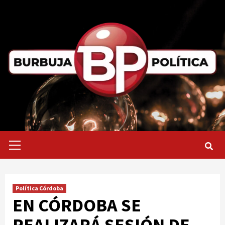
Saltar
al
contenido
Menú
primario
Política Córdoba
EN CÓRDOBA SE
REALIZARÁ SESIÓN DE