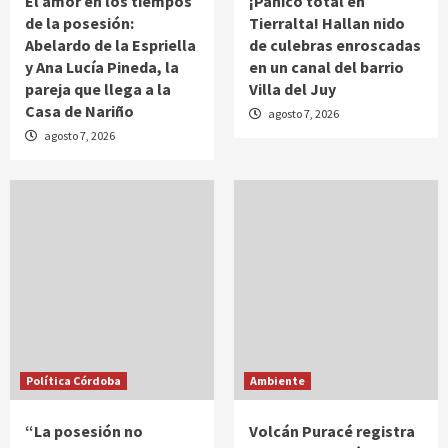
El amor en los tiempos
¡Pánico total en
de la posesión:
Tierralta! Hallan nido
Abelardo de la Espriella
de culebras enroscadas
y Ana Lucía Pineda, la
en un canal del barrio
pareja que llega a la
Villa del Juy
Casa de Nariño
agosto 7, 2026
agosto 7, 2026
Política Córdoba
Ambiente
“La posesión no
Volcán Puracé registra