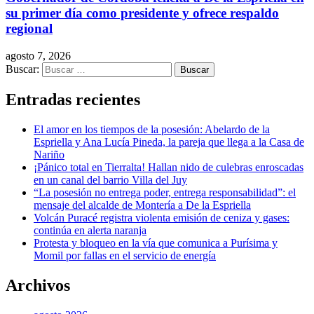
su primer día como presidente y ofrece respaldo
regional
agosto 7, 2026
Buscar:
Entradas recientes
El amor en los tiempos de la posesión: Abelardo de la
Espriella y Ana Lucía Pineda, la pareja que llega a la Casa de
Nariño
¡Pánico total en Tierralta! Hallan nido de culebras enroscadas
en un canal del barrio Villa del Juy
“La posesión no entrega poder, entrega responsabilidad”: el
mensaje del alcalde de Montería a De la Espriella
Volcán Puracé registra violenta emisión de ceniza y gases:
continúa en alerta naranja
Protesta y bloqueo en la vía que comunica a Purísima y
Momil por fallas en el servicio de energía
Archivos