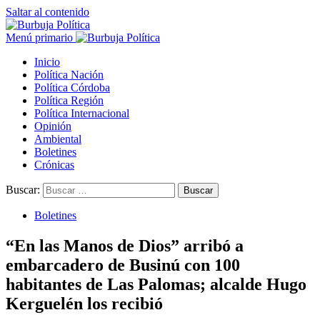
Saltar al contenido
Menú primario
Inicio
Política Nación
Política Córdoba
Política Región
Política Internacional
Opinión
Ambiental
Boletines
Crónicas
Buscar:
Boletines
“En las Manos de Dios” arribó a
embarcadero de Businú con 100
habitantes de Las Palomas; alcalde Hugo
Kerguelén los recibió