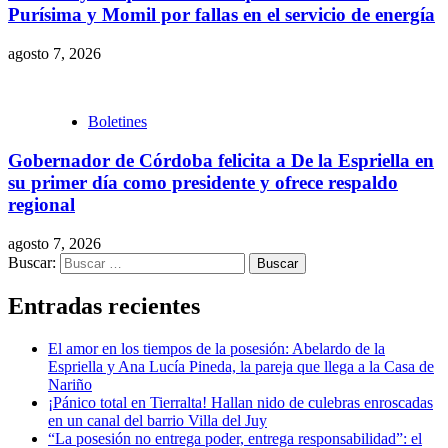
Purísima y Momil por fallas en el servicio de energía
agosto 7, 2026
Boletines
Gobernador de Córdoba felicita a De la Espriella en
su primer día como presidente y ofrece respaldo
regional
agosto 7, 2026
Buscar:
Entradas recientes
El amor en los tiempos de la posesión: Abelardo de la
Espriella y Ana Lucía Pineda, la pareja que llega a la Casa de
Nariño
¡Pánico total en Tierralta! Hallan nido de culebras enroscadas
en un canal del barrio Villa del Juy
“La posesión no entrega poder, entrega responsabilidad”: el