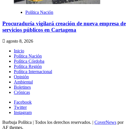
Política Nación
Procuraduría vigilará creación de nueva empresa de
servicios públicos en Cartagena
agosto 8, 2026
Inicio
Política Nación
Política Córdoba
Política Región
Política Internacional
Opinión
Ambiental
Boletines
Crónicas
Facebook
Twitter
Instagram
Burbuja Política | Todos los derechos reservados.
|
CoverNews
por
AF themes.