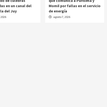
ido de culebras
que comunica a Purísima y
as en un canal del
Momil por fallas en el servicio
lla del Juy
de energía
, 2026
agosto 7, 2026