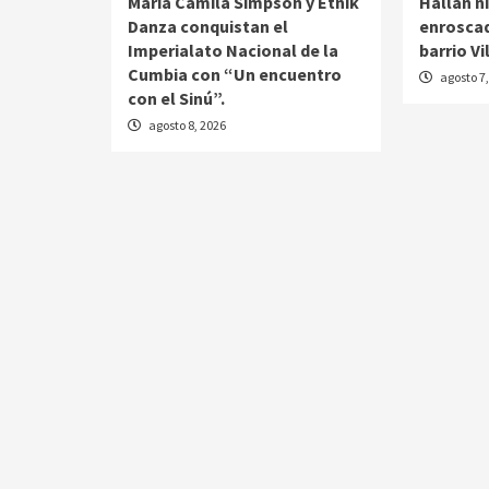
María Camila Simpson y Etnik
Hallan n
Danza conquistan el
enroscad
Imperialato Nacional de la
barrio Vi
Cumbia con “Un encuentro
agosto 7
con el Sinú”.
agosto 8, 2026