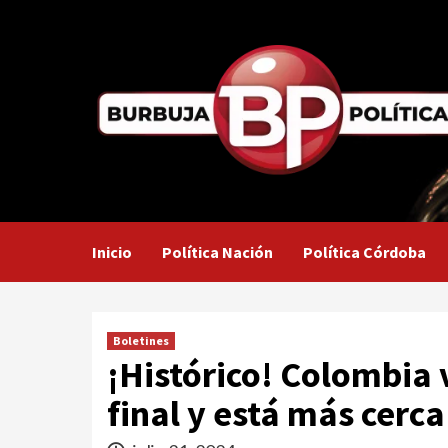
Saltar
al
contenido
Inicio
Política Nación
Política Córdoba
Boletines
¡Histórico! Colombia v
final y está más cerc