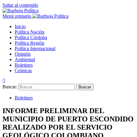
Saltar al contenido
Menú primario
Inicio
Política Nación
Política Córdoba
Política Región
Política Internacional
Opinión
Ambiental
Boletines
Crónicas
Buscar:
Boletines
INFORME PRELIMINAR DEL
MUNICIPIO DE PUERTO ESCONDIDO
REALIZADO POR EL SERVICIO
GEOLÓGICO COLOMBIANO