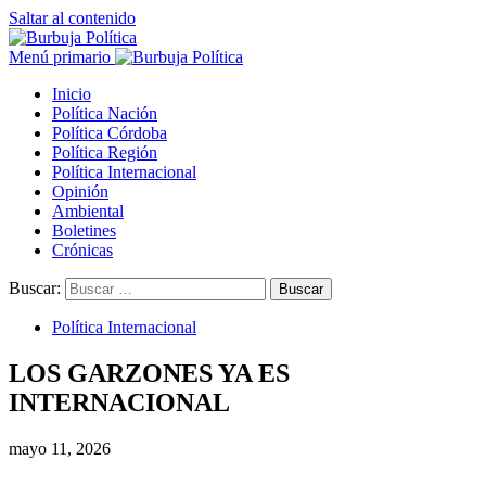
Saltar al contenido
Menú primario
Inicio
Política Nación
Política Córdoba
Política Región
Política Internacional
Opinión
Ambiental
Boletines
Crónicas
Buscar:
Política Internacional
LOS GARZONES YA ES
INTERNACIONAL
mayo 11, 2026