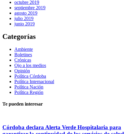
octubre 2019
septiembre 2019
agosto 2019
julio 2019
junio 2019
Categorías
Ambiente
Boletines
Crónicas
Ojo a los medios
Opinión
Política Córdoba
Política Internacional
Política Nación
Política Región
Te pueden interesar
Córdoba declara Alerta Verde Hospitalaria para
garantizar la continuidad de los servicios de salud