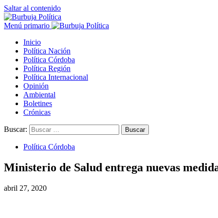
Saltar al contenido
Menú primario
Inicio
Política Nación
Política Córdoba
Política Región
Política Internacional
Opinión
Ambiental
Boletines
Crónicas
Buscar:
Política Córdoba
Ministerio de Salud entrega nuevas medidas
abril 27, 2020