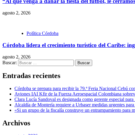
“Al que venga a dañar la fiesta del fútbol, le cerramo
agosto 2, 2026
Política Córdoba
Córdoba lidera el crecimiento turístico del Caribe: i
agosto 2, 2026
Buscar:
Entradas recientes
Córdoba se prepara para recibir la 79.ª Feria Nacional Cebú con
Aviones IAI Kfir de la Fuerza Aeroespacial Colombiana sobrevu
Clara Lucía Sandoval es designada como gerente especial para 
Alcaldía de Montería requiere a Urbaser medidas urgentes para 
«Si un grupo de la fiscalía construye un entrampamiento para 
Archivos