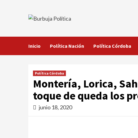
Saltar
al
contenido
Inicio
Política Nación
Política Córdoba
Política Córdoba
Montería, Lorica, Sa
toque de queda los pr
junio 18, 2020