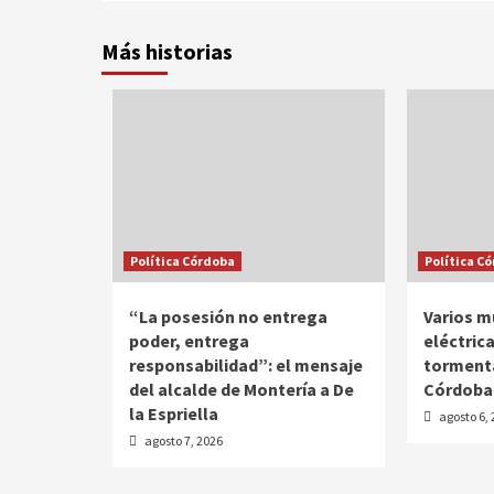
Más historias
Política Córdoba
Política C
“La posesión no entrega
Varios m
poder, entrega
eléctrica
responsabilidad”: el mensaje
tormenta
del alcalde de Montería a De
Córdoba
la Espriella
agosto 6,
agosto 7, 2026