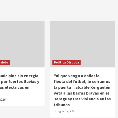
órdoba
Política Córdoba
unicipios sin energía
“Al que venga a dañar la
 por fuertes lluvias y
fiesta del fútbol, le cerramos
s eléctricas en
la puerta”: alcalde Kerguelén
veta a las barras bravas en el
Jaraguay tras violencia en las
 2026
tribunas
agosto 2, 2026