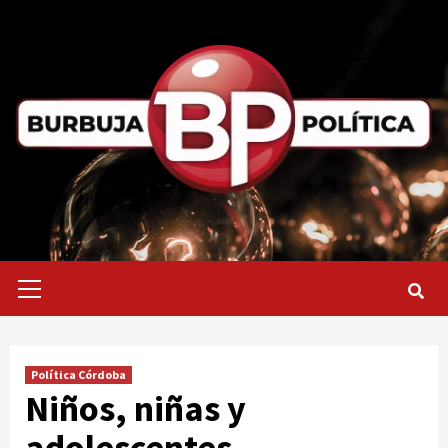
Saltar
al
contenido
Menú
primario
Política Córdoba
Niños, niñas y
adolescentes