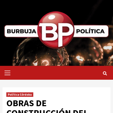
Saltar
al
contenido
Menú
primario
Política Córdoba
OBRAS DE
CONSTRUCCIÓN DEL