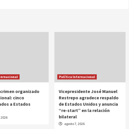
ternacional
Política Internacional
 crimen organizado
Vicepresidente José Manuel
ional: cinco
Restrepo agradece respaldo
ados a Estados
de Estados Unidos y anuncia
“re-start” en la relación
bilateral
, 2026
agosto 7, 2026