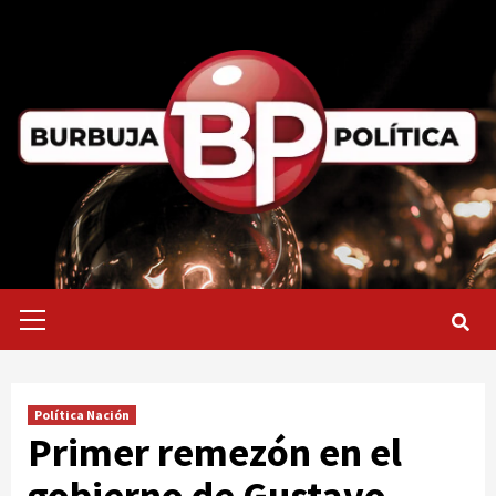
Saltar
al
contenido
Menú
primario
Política Nación
Primer remezón en el
gobierno de Gustavo