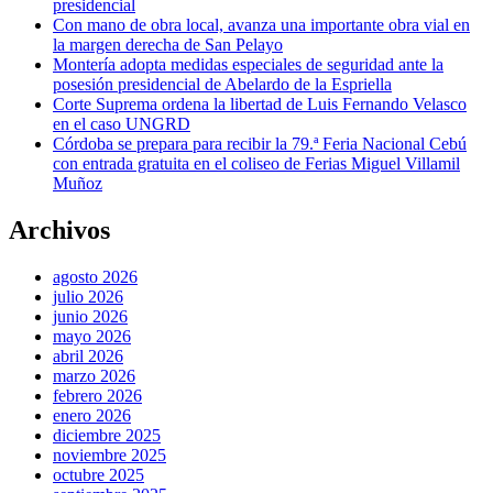
presidencial
Con mano de obra local, avanza una importante obra vial en
la margen derecha de San Pelayo
Montería adopta medidas especiales de seguridad ante la
posesión presidencial de Abelardo de la Espriella
Corte Suprema ordena la libertad de Luis Fernando Velasco
en el caso UNGRD
Córdoba se prepara para recibir la 79.ª Feria Nacional Cebú
con entrada gratuita en el coliseo de Ferias Miguel Villamil
Muñoz
Archivos
agosto 2026
julio 2026
junio 2026
mayo 2026
abril 2026
marzo 2026
febrero 2026
enero 2026
diciembre 2025
noviembre 2025
octubre 2025