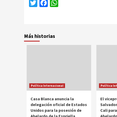
Twitter
Facebook
WhatsApp
Más historias
Política Internacional
Política In
Casa Blanca anuncia la
El vicep
delegación oficial de Estados
Salvador,
Unidos para la posesión de
Cali par
Abelardo de la Espriella
Abelardo