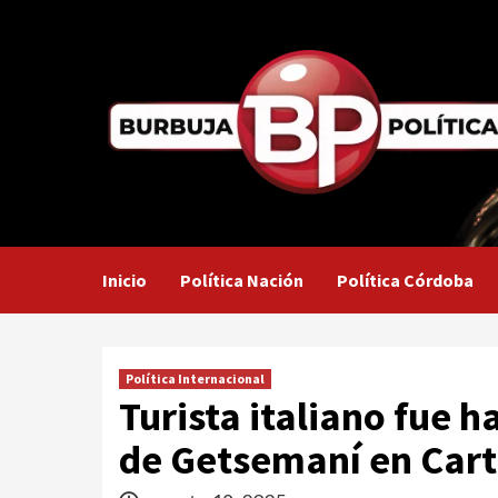
Saltar
al
contenido
Inicio
Política Nación
Política Córdoba
Política Internacional
Turista italiano fue 
de Getsemaní en Car