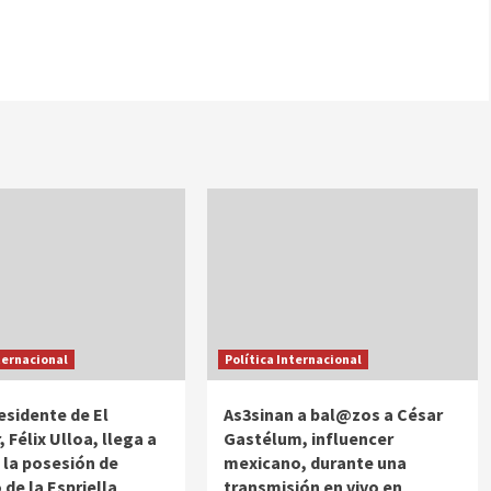
ternacional
Política Internacional
residente de El
As3sinan a bal@zos a César
 Félix Ulloa, llega a
Gastélum, influencer
a la posesión de
mexicano, durante una
 de la Espriella
transmisión en vivo en