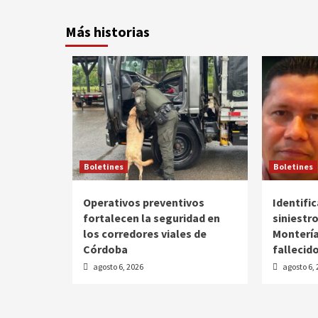
Más historias
Boletines
Boletines
Operativos preventivos
Identific
fortalecen la seguridad en
siniestro
los corredores viales de
Montería
Córdoba
fallecid
agosto 6, 2026
agosto 6,