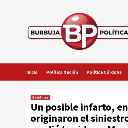
Saltar
al
contenido
Inicio
Política Nación
Política Córdoba
Boletines
Un posible infarto, e
originaron el siniestr