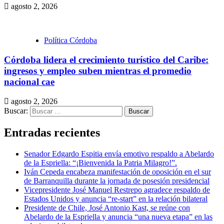
agosto 2, 2026
Política Córdoba
Córdoba lidera el crecimiento turístico del Caribe:
ingresos y empleo suben mientras el promedio
nacional cae
agosto 2, 2026
Buscar:
Entradas recientes
Senador Edgardo Espitia envía emotivo respaldo a Abelardo
de la Espriella: “¡Bienvenida la Patria Milagro!”.
Iván Cepeda encabeza manifestación de oposición en el sur
de Barranquilla durante la jornada de posesión presidencial
Vicepresidente José Manuel Restrepo agradece respaldo de
Estados Unidos y anuncia “re-start” en la relación bilateral
Presidente de Chile, José Antonio Kast, se reúne con
Abelardo de la Espriella y anuncia “una nueva etapa” en las