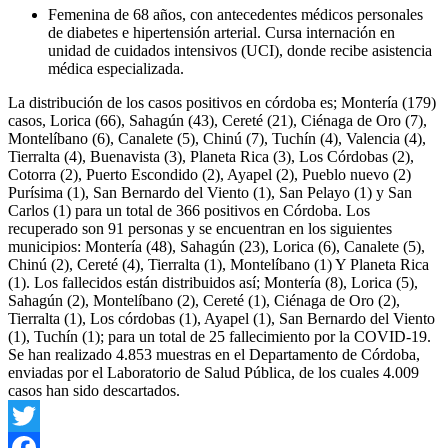
Femenina de 68 años, con antecedentes médicos personales
de diabetes e hipertensión arterial. Cursa internación en
unidad de cuidados intensivos (UCI), donde recibe asistencia
médica especializada.
La distribución de los casos positivos en córdoba es; Montería (179)
casos, Lorica (66), Sahagún (43), Cereté (21), Ciénaga de Oro (7),
Montelíbano (6), Canalete (5), Chinú (7), Tuchín (4), Valencia (4),
Tierralta (4), Buenavista (3), Planeta Rica (3), Los Córdobas (2),
Cotorra (2), Puerto Escondido (2), Ayapel (2), Pueblo nuevo (2)
Purísima (1), San Bernardo del Viento (1), San Pelayo (1) y San
Carlos (1) para un total de 366 positivos en Córdoba. Los
recuperado son 91 personas y se encuentran en los siguientes
municipios: Montería (48), Sahagún (23), Lorica (6), Canalete (5),
Chinú (2), Cereté (4), Tierralta (1), Montelíbano (1) Y Planeta Rica
(1). Los fallecidos están distribuidos así; Montería (8), Lorica (5),
Sahagún (2), Montelíbano (2), Cereté (1), Ciénaga de Oro (2),
Tierralta (1), Los córdobas (1), Ayapel (1), San Bernardo del Viento
(1), Tuchín (1); para un total de 25 fallecimiento por la COVID-19.
Se han realizado 4.853 muestras en el Departamento de Córdoba,
enviadas por el Laboratorio de Salud Pública, de los cuales 4.009
casos han sido descartados.
Twitter