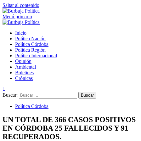
Saltar al contenido
Menú primario
Inicio
Política Nación
Política Córdoba
Política Región
Política Internacional
Opinión
Ambiental
Boletines
Crónicas
Buscar:
Política Córdoba
UN TOTAL DE 366 CASOS POSITIVOS
EN CÓRDOBA 25 FALLECIDOS Y 91
RECUPERADOS.