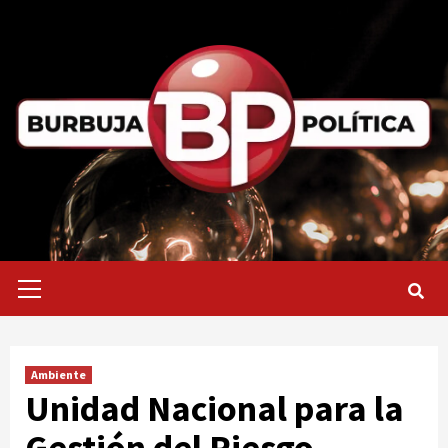
Saltar
al
contenido
Menú
primario
Ambiente
Unidad Nacional para la
Gestión del Riesgo