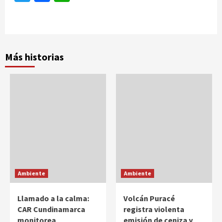
Más historias
Ambiente
Ambiente
Llamado a la calma:
Volcán Puracé
CAR Cundinamarca
registra violenta
monitorea
emisión de ceniza y