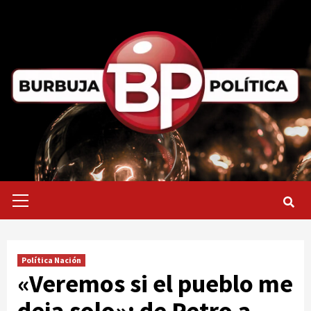
Saltar
al
contenido
Menú
primario
Política Nación
«Veremos si el pueblo me
deja solo»: de Petro a