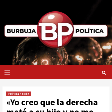
Saltar
al
contenido
Menú
primario
Política Nación
«Yo creo que la derecha
mató a su hijo y no me