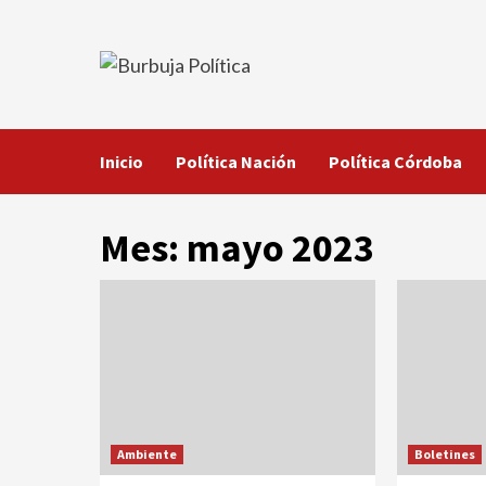
Saltar
al
contenido
Inicio
Política Nación
Política Córdoba
Mes:
mayo 2023
Ambiente
Boletines