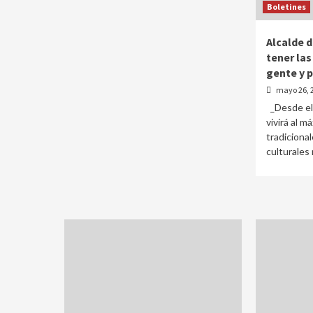
Boletines
Alcalde 
tener las
gente y 
mayo 26, 
_Desde el 
vivirá al 
tradicional
culturales