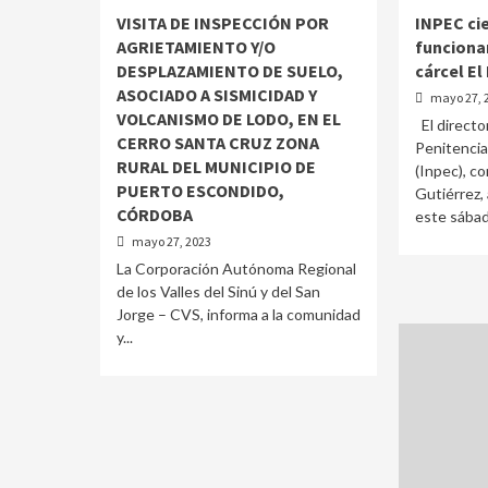
VISITA DE INSPECCIÓN POR
INPEC ci
AGRIETAMIENTO Y/O
funciona
DESPLAZAMIENTO DE SUELO,
cárcel E
ASOCIADO A SISMICIDAD Y
mayo 27, 
VOLCANISMO DE LODO, EN EL
El directo
CERRO SANTA CRUZ ZONA
Penitencia
RURAL DEL MUNICIPIO DE
(Inpec), co
PUERTO ESCONDIDO,
Gutiérrez,
CÓRDOBA
este sábado
mayo 27, 2023
La Corporación Autónoma Regional
de los Valles del Sinú y del San
Jorge – CVS, informa a la comunidad
y...