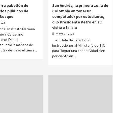
erra pabellón de
San Andrés, la primera zona de
rios públicos de
Colombia en tener un
l Bosque
computador por estudiante,
dijo Presidente Petro en su
2023
visita a la isla
r del Instituto Nacional
mayo 27, 2023
rio y Carcelario
ronel Daniel
_• El Jefe de Estado dio
 anunció la mañana de
instrucciones al Ministerio de TIC
 27 de mayo el cierre...
para “lograr una conectividad cien
por ciento en...