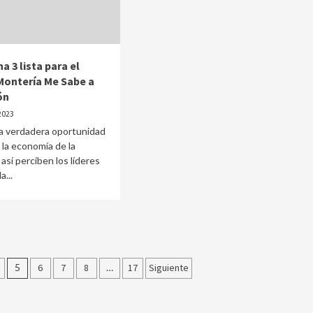
 3 lista para el
 Montería Me Sabe a
ón
2023
verdadera oportunidad
 la economía de la
así perciben los líderes
a...
5
6
7
8
…
17
Siguiente