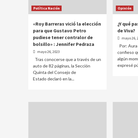
Política Nación
Opinión
«Roy Barreras vició la elección
¿Y qué pa
para que Gustavo Petro
de Viva?
pudiese tener contralor de
mayo 26, 
bolsillo» : Jennifer Pedraza
Por: Aura 
mayo 26, 2023
confieso q
algún mome
Tras conocerse que a través de un
expresé pú
auto de 82 páginas, la Sección
Quinta del Consejo de
Estado declaró en la...