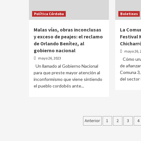
Política Córdoba
Boletines
Malas vías, obras inconclusas
La Comuna
y exceso de peajes: el reclamo
Festival
de Orlando Benítez, al
Chicharr
gobierno nacional
mayo 26, 
mayo 26, 2023
Cómo una 
de afianzar
Un llamado al Gobierno Nacional
Comuna 3, 
para que preste mayor atención al
del sector l
inconformismo que viene sintiendo
el pueblo cordobés ante...
Paginación
Anterior
1
2
3
4
de