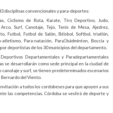
3 disciplinas convencionales y para-deportes:
s, Ciclismo de Ruta, Karate, Tiro Deportivo, Judo,
Arco, Surf, Canotaje, Tejo, Tenis de Mesa, Ajedrez,
o, Futbol, Futbol de Salón, Béisbol, Softbol, triatlón,
-atletismo, Para-natación, Para￾bádminton, Boccia y
por deportistas de los 30 municipios del departamento.
s Deportivos Departamentales y Paradepartamentales
as se desarrollarán como sede principal en la ciudad de
o canotaje y surf, se tienen predeterminados escenarios
n Bernardo del Viento.
nvitación a todos los cordobeses para que apoyen a sus
ante las competencias. Córdoba se vestirá de deporte y
.