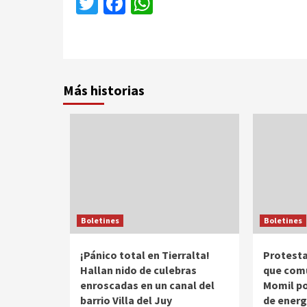
Twitter
Facebook
WhatsApp
Más historias
Boletines
Boletines
¡Pánico total en Tierralta!
Protesta
Hallan nido de culebras
que comu
enroscadas en un canal del
Momil por
barrio Villa del Juy
de energ