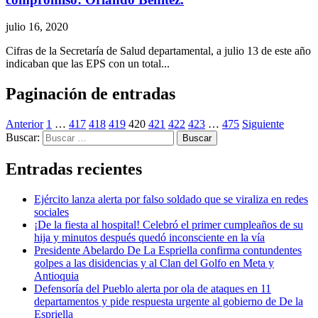
julio 16, 2020
Cifras de la Secretaría de Salud departamental, a julio 13 de este año
indicaban que las EPS con un total...
Paginación de entradas
Anterior
1
…
417
418
419
420
421
422
423
…
475
Siguiente
Buscar:
Entradas recientes
Ejército lanza alerta por falso soldado que se viraliza en redes
sociales
¡De la fiesta al hospital! Celebró el primer cumpleaños de su
hija y minutos después quedó inconsciente en la vía
Presidente Abelardo De La Espriella confirma contundentes
golpes a las disidencias y al Clan del Golfo en Meta y
Antioquia
Defensoría del Pueblo alerta por ola de ataques en 11
departamentos y pide respuesta urgente al gobierno de De la
Espriella