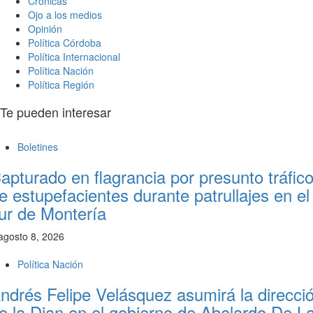
Crónicas
Ojo a los medios
Opinión
Política Córdoba
Política Internacional
Política Nación
Política Región
Te pueden interesar
Boletines
apturado en flagrancia por presunto tráfic
e estupefacientes durante patrullajes en el
ur de Montería
agosto 8, 2026
Política Nación
ndrés Felipe Velásquez asumirá la direcci
e la Dian en el gobierno de Abelardo De L