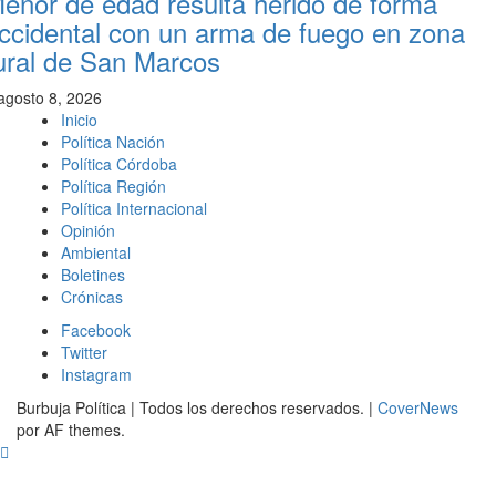
enor de edad resulta herido de forma
ccidental con un arma de fuego en zona
ural de San Marcos
agosto 8, 2026
Inicio
Política Nación
Política Córdoba
Política Región
Política Internacional
Opinión
Ambiental
Boletines
Crónicas
Facebook
Twitter
Instagram
Burbuja Política | Todos los derechos reservados.
|
CoverNews
por AF themes.