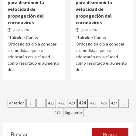
para disminuir la
para disminuir la
velocidad de
velocidad de
propagación del
propagación del
coronavirus
coronavirus
julio 6, 2020
julio 6, 2020
El alcalde Carlos
El alcalde Carlos
Ordosgoitia dio a conocer
Ordosgoitia dio a conocer
las medidas que se
las medidas que se
adoptarán en la ciudad
adoptarán en la ciudad
como resultado el aumento
como resultado el aumento
de...
de...
Paginación
Anterior
1
…
421
422
423
424
425
426
427
…
de
475
Siguiente
entradas
Buscar: