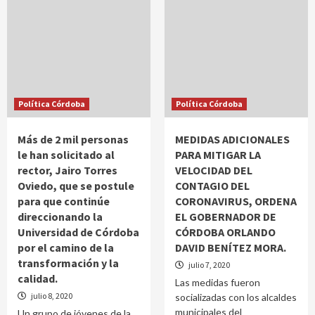
Política Córdoba
Política Córdoba
Más de 2 mil personas
MEDIDAS ADICIONALES
le han solicitado al
PARA MITIGAR LA
rector, Jairo Torres
VELOCIDAD DEL
Oviedo, que se postule
CONTAGIO DEL
para que continúe
CORONAVIRUS, ORDENA
direccionando la
EL GOBERNADOR DE
Universidad de Córdoba
CÓRDOBA ORLANDO
por el camino de la
DAVID BENÍTEZ MORA.
transformación y la
julio 7, 2020
calidad.
Las medidas fueron
julio 8, 2020
socializadas con los alcaldes
municipales del
Un grupo de jóvenes de la