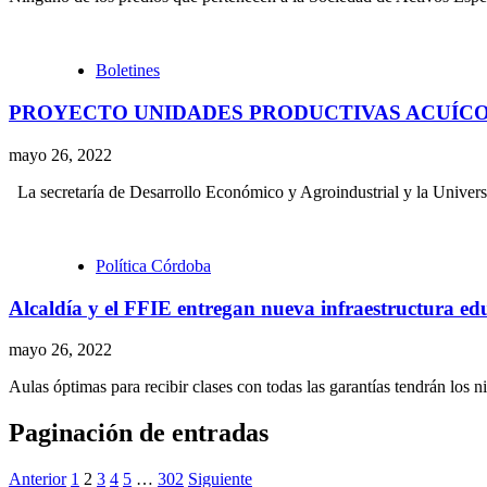
Boletines
PROYECTO UNIDADES PRODUCTIVAS ACUÍCOL
mayo 26, 2022
La secretaría de Desarrollo Económico y Agroindustrial y la Universi
Política Córdoba
Alcaldía y el FFIE entregan nueva infraestructura ed
mayo 26, 2022
Aulas óptimas para recibir clases con todas las garantías tendrán los n
Paginación de entradas
Anterior
1
2
3
4
5
…
302
Siguiente