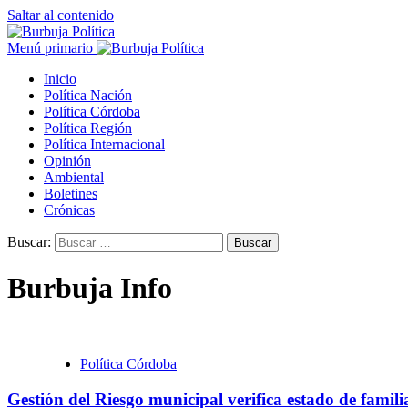
Saltar al contenido
Menú primario
Inicio
Política Nación
Política Córdoba
Política Región
Política Internacional
Opinión
Ambiental
Boletines
Crónicas
Buscar:
Burbuja Info
Política Córdoba
Gestión del Riesgo municipal verifica estado de famili