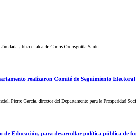
están dadas, hizo el alcalde Carlos Ordosgoitia Sanin...
epartamento realizaron Comité de Seguimiento Electoral
cial, Pierre García, director del Departamento para la Prosperidad Socia
 de Educación, para desarrollar política pública de for