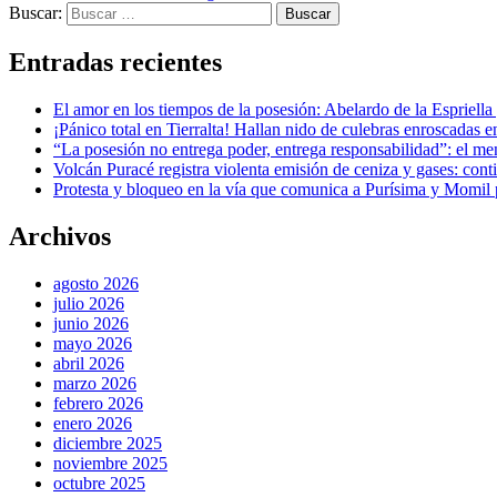
Buscar:
Entradas recientes
El amor en los tiempos de la posesión: Abelardo de la Espriella
¡Pánico total en Tierralta! Hallan nido de culebras enroscadas en
“La posesión no entrega poder, entrega responsabilidad”: el men
Volcán Puracé registra violenta emisión de ceniza y gases: conti
Protesta y bloqueo en la vía que comunica a Purísima y Momil po
Archivos
agosto 2026
julio 2026
junio 2026
mayo 2026
abril 2026
marzo 2026
febrero 2026
enero 2026
diciembre 2025
noviembre 2025
octubre 2025